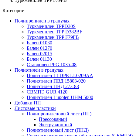
Туркменплен TPP F79FB
Категории
Полипропилен в гранулах
Туркменплен TPPD30S
Туркменплен TPP D382BF
Туркменплен TPP F79FB
Бален 01030
Бален 01270
Бален 02015
Бален 01130
Ставролен PPG 1035-08
Полиэтилен в гранулах
Полиэтилен LLDPE LL0209AA
Полиэтилен ПВД 15803-020
Полиэтилен ПНД 273-83
СВМПЭ GUR 4120
Полиэтилен Lupolen UHM 5000
Добавки ПП
Листовые пластики
Полипропиленовый лист (ПП)
Прессованый
Экструзионный
Полиэтиленовый лист (ПНД)
Сверхвысокомолекулярный полиэтилен (СВМПЭ)