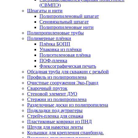
(СВМПЭ)
Шпагаты и нити
Полипропиленовый шпагат
Сеновязальный шпагат
Полипропиленовые нити
Полипропиленовые трубы
Полимерные плёнки
Плёнка БОПП
Упаковка из плёнки
Полиэтиленовая плёнка
ПОФ-пленка
Флексографическая печать
Обсадная труба для скважин с резьбой
Профиль из полипропилена
Очистные сооружения Эко-Гранд
Сварочный пруток
Стеновой элемент ДУО
Стержни из полипропилена
Разделочные доски из полипропилена
Подкладки под аутригеры
Cтрейч-пленка для сенажа
Пластиковые коврики из ПНД
Шпуля для намотки ленты
Колышки для крепления спанбонда.