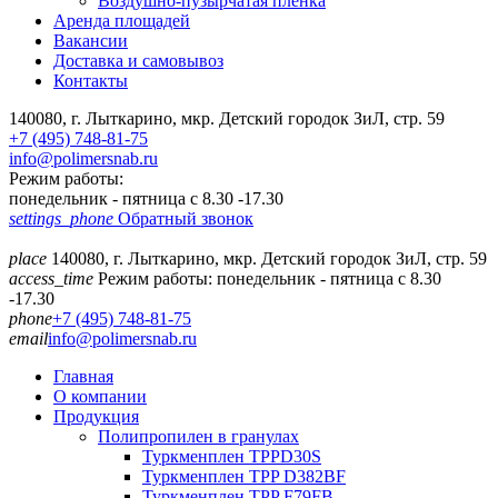
Воздушно-пузырчатая пленка
Аренда площадей
Вакансии
Доставка и самовывоз
Контакты
140080, г. Лыткарино, мкр. Детский городок ЗиЛ, стр. 59
+7 (495) 748-81-75
info@polimersnab.ru
Режим работы:
понедельник - пятница с 8.30 -17.30
settings_phone
Обратный звонок
place
140080, г. Лыткарино, мкр. Детский городок ЗиЛ, стр. 59
access_time
Режим работы: понедельник - пятница с 8.30
-17.30
phone
+7 (495) 748-81-75
email
info@polimersnab.ru
Главная
О компании
Продукция
Полипропилен в гранулах
Туркменплен TPPD30S
Туркменплен TPP D382BF
Туркменплен TPP F79FB