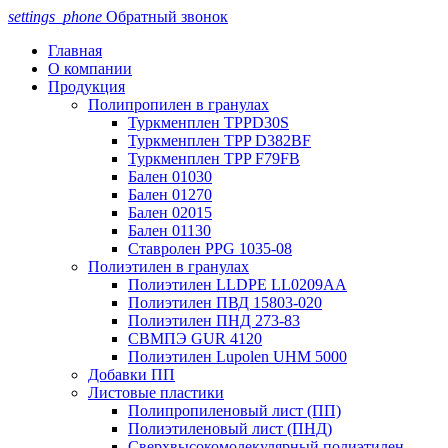
settings_phone
Обратный звонок
Главная
О компании
Продукция
Полипропилен в гранулах
Туркменплен TPPD30S
Туркменплен TPP D382BF
Туркменплен TPP F79FB
Бален 01030
Бален 01270
Бален 02015
Бален 01130
Ставролен PPG 1035-08
Полиэтилен в гранулах
Полиэтилен LLDPE LL0209AA
Полиэтилен ПВД 15803-020
Полиэтилен ПНД 273-83
СВМПЭ GUR 4120
Полиэтилен Lupolen UHM 5000
Добавки ПП
Листовые пластики
Полипропиленовый лист (ПП)
Полиэтиленовый лист (ПНД)
Сверхвысокомолекулярный полиэтилен