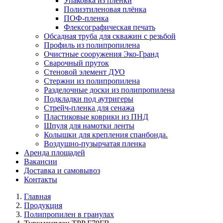
Упаковка из плёнки
Полиэтиленовая плёнка
ПОФ-пленка
Флексографическая печать
Обсадная труба для скважин с резьбой
Профиль из полипропилена
Очистные сооружения Эко-Гранд
Сварочный пруток
Стеновой элемент ДУО
Стержни из полипропилена
Разделочные доски из полипропилена
Подкладки под аутригеры
Cтрейч-пленка для сенажа
Пластиковые коврики из ПНД
Шпуля для намотки ленты
Колышки для крепления спанбонда.
Воздушно-пузырчатая пленка
Аренда площадей
Вакансии
Доставка и самовывоз
Контакты
Главная
Продукция
Полипропилен в гранулах