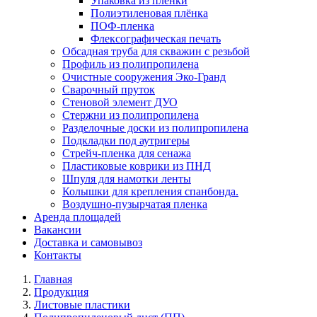
Упаковка из плёнки
Полиэтиленовая плёнка
ПОФ-пленка
Флексографическая печать
Обсадная труба для скважин с резьбой
Профиль из полипропилена
Очистные сооружения Эко-Гранд
Сварочный пруток
Стеновой элемент ДУО
Стержни из полипропилена
Разделочные доски из полипропилена
Подкладки под аутригеры
Cтрейч-пленка для сенажа
Пластиковые коврики из ПНД
Шпуля для намотки ленты
Колышки для крепления спанбонда.
Воздушно-пузырчатая пленка
Аренда площадей
Вакансии
Доставка и самовывоз
Контакты
Главная
Продукция
Листовые пластики