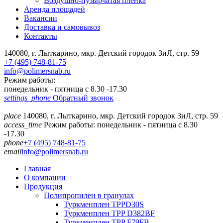
Воздушно-пузырчатая пленка
Аренда площадей
Вакансии
Доставка и самовывоз
Контакты
140080, г. Лыткарино, мкр. Детский городок ЗиЛ, стр. 59
+7 (495) 748-81-75
info@polimersnab.ru
Режим работы:
понедельник - пятница с 8.30 -17.30
settings_phone
Обратный звонок
place
140080, г. Лыткарино, мкр. Детский городок ЗиЛ, стр. 59
access_time
Режим работы: понедельник - пятница с 8.30
-17.30
phone
+7 (495) 748-81-75
email
info@polimersnab.ru
Главная
О компании
Продукция
Полипропилен в гранулах
Туркменплен TPPD30S
Туркменплен TPP D382BF
Туркменплен TPP F79FB