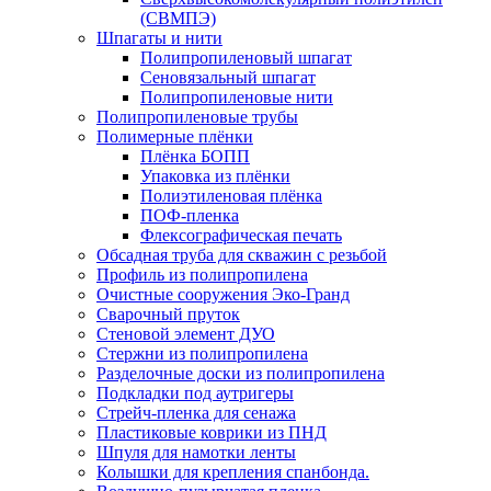
(СВМПЭ)
Шпагаты и нити
Полипропиленовый шпагат
Сеновязальный шпагат
Полипропиленовые нити
Полипропиленовые трубы
Полимерные плёнки
Плёнка БОПП
Упаковка из плёнки
Полиэтиленовая плёнка
ПОФ-пленка
Флексографическая печать
Обсадная труба для скважин с резьбой
Профиль из полипропилена
Очистные сооружения Эко-Гранд
Сварочный пруток
Стеновой элемент ДУО
Стержни из полипропилена
Разделочные доски из полипропилена
Подкладки под аутригеры
Cтрейч-пленка для сенажа
Пластиковые коврики из ПНД
Шпуля для намотки ленты
Колышки для крепления спанбонда.