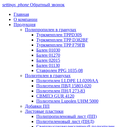
settings_phone
Обратный звонок
Главная
О компании
Продукция
Полипропилен в гранулах
Туркменплен TPPD30S
Туркменплен TPP D382BF
Туркменплен TPP F79FB
Бален 01030
Бален 01270
Бален 02015
Бален 01130
Ставролен PPG 1035-08
Полиэтилен в гранулах
Полиэтилен LLDPE LL0209AA
Полиэтилен ПВД 15803-020
Полиэтилен ПНД 273-83
СВМПЭ GUR 4120
Полиэтилен Lupolen UHM 5000
Добавки ПП
Листовые пластики
Полипропиленовый лист (ПП)
Полиэтиленовый лист (ПНД)
Сверхвысокомолекулярный полиэтилен