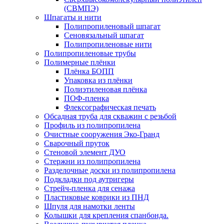
(СВМПЭ)
Шпагаты и нити
Полипропиленовый шпагат
Сеновязальный шпагат
Полипропиленовые нити
Полипропиленовые трубы
Полимерные плёнки
Плёнка БОПП
Упаковка из плёнки
Полиэтиленовая плёнка
ПОФ-пленка
Флексографическая печать
Обсадная труба для скважин с резьбой
Профиль из полипропилена
Очистные сооружения Эко-Гранд
Сварочный пруток
Стеновой элемент ДУО
Стержни из полипропилена
Разделочные доски из полипропилена
Подкладки под аутригеры
Cтрейч-пленка для сенажа
Пластиковые коврики из ПНД
Шпуля для намотки ленты
Колышки для крепления спанбонда.