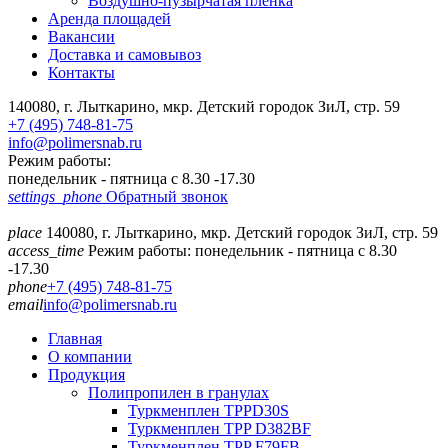
Воздушно-пузырчатая пленка
Аренда площадей
Вакансии
Доставка и самовывоз
Контакты
140080, г. Лыткарино, мкр. Детский городок ЗиЛ, стр. 59
+7 (495) 748-81-75
info@polimersnab.ru
Режим работы:
понедельник - пятница с 8.30 -17.30
settings_phone
Обратный звонок
place
140080, г. Лыткарино, мкр. Детский городок ЗиЛ, стр. 59
access_time
Режим работы: понедельник - пятница с 8.30
-17.30
phone
+7 (495) 748-81-75
email
info@polimersnab.ru
Главная
О компании
Продукция
Полипропилен в гранулах
Туркменплен TPPD30S
Туркменплен TPP D382BF
Туркменплен TPP F79FB