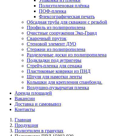
Упаковка из плёнки
Полиэтиленовая плёнка
ПОФ-пленка
Флексографическая печать
Обсадная труба для скважин с резьбой
Профиль из полипропилена
Очистные сооружения Эко-Гранд
Сварочный пруток
Стеновой элемент ДУО
Стержни из полипропилена
Разделочные доски из полипропилена
Подкладки под аутригеры
Cтрейч-пленка для сенажа
Пластиковые коврики из ПНД
Шпуля для намотки ленты
Колышки для крепления спанбонда.
Воздушно-пузырчатая пленка
Аренда площадей
Вакансии
Доставка и самовывоз
Контакты
Главная
Продукция
Полиэтилен в гранулах