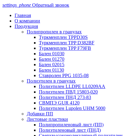
settings_phone
Обратный звонок
Главная
О компании
Продукция
Полипропилен в гранулах
Туркменплен TPPD30S
Туркменплен TPP D382BF
Туркменплен TPP F79FB
Бален 01030
Бален 01270
Бален 02015
Бален 01130
Ставролен PPG 1035-08
Полиэтилен в гранулах
Полиэтилен LLDPE LL0209AA
Полиэтилен ПВД 15803-020
Полиэтилен ПНД 273-83
СВМПЭ GUR 4120
Полиэтилен Lupolen UHM 5000
Добавки ПП
Листовые пластики
Полипропиленовый лист (ПП)
Полиэтиленовый лист (ПНД)
Сверхвысокомолекулярный полиэтилен