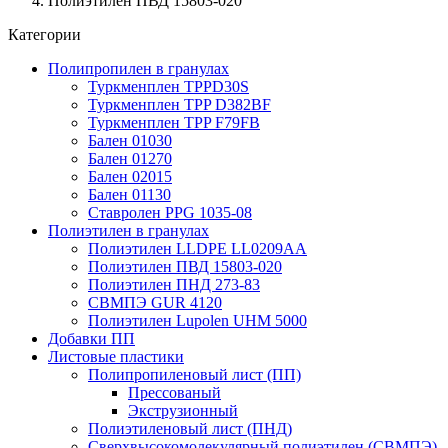
Полиэтилен ПВД 15803-020
Категории
Полипропилен в гранулах
Туркменплен TPPD30S
Туркменплен TPP D382BF
Туркменплен TPP F79FB
Бален 01030
Бален 01270
Бален 02015
Бален 01130
Ставролен PPG 1035-08
Полиэтилен в гранулах
Полиэтилен LLDPE LL0209AA
Полиэтилен ПВД 15803-020
Полиэтилен ПНД 273-83
СВМПЭ GUR 4120
Полиэтилен Lupolen UHM 5000
Добавки ПП
Листовые пластики
Полипропиленовый лист (ПП)
Прессованый
Экструзионный
Полиэтиленовый лист (ПНД)
Сверхвысокомолекулярный полиэтилен (СВМПЭ)