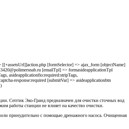
 => [[+assetsUrl]]action.php [formSelector] => ajax_form [objectName]
3420@polimersnab.ru [emailTpl] => formasideapplicationTpl
 asideapplicationfio:required:stripTags,
aptcha-response:required [submitVar] => asideapplicationbtn
)
ции. Септик Эко-Гранд предназначен для очистки сточных вод
ежим работы станции не влияет на качество очистки.
м или принудительно с помощью дренажного насоса. Очищенная