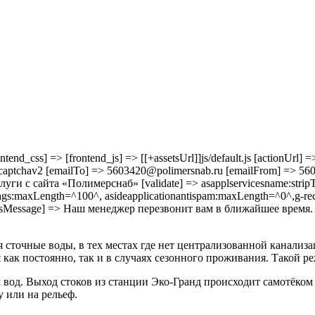
ntend_css] => [frontend_js] => [[+assetsUrl]]js/default.js [actionUrl]
ecaptchav2 [emailTo] => 5603420@polimersnab.ru [emailFrom] => 560
и с сайта «Полимерснаб» [validate] => asapplservicesname:stripTags,
ipTags:maxLength=^100^, asideapplicationantispam:maxLength=^0^,g-rec
essMessage] => Наш менеджер перезвонит вам в ближайшее время. 
сточные воды, в тех местах где нет централизованной канализа
я как постоянно, так и в случаях сезонного проживания. Такой р
х вод. Выход стоков из станции Эко-Гранд происходит самотёко
 или на рельеф.