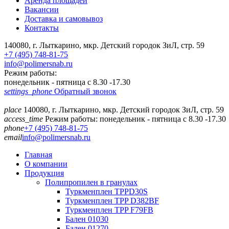
Аренда площадей
Вакансии
Доставка и самовывоз
Контакты
140080, г. Лыткарино, мкр. Детский городок ЗиЛ, стр. 59
+7 (495) 748-81-75
info@polimersnab.ru
Режим работы:
понедельник - пятница с 8.30 -17.30
settings_phone
Обратный звонок
place
140080, г. Лыткарино, мкр. Детский городок ЗиЛ, стр. 59
access_time
Режим работы: понедельник - пятница с 8.30 -17.30
phone
+7 (495) 748-81-75
email
info@polimersnab.ru
Главная
О компании
Продукция
Полипропилен в гранулах
Туркменплен TPPD30S
Туркменплен TPP D382BF
Туркменплен TPP F79FB
Бален 01030
Бален 01270