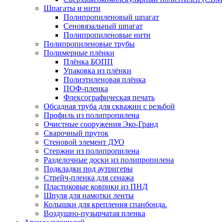
Шпагаты и нити
Полипропиленовый шпагат
Сеновязальный шпагат
Полипропиленовые нити
Полипропиленовые трубы
Полимерные плёнки
Плёнка БОПП
Упаковка из плёнки
Полиэтиленовая плёнка
ПОФ-пленка
Флексографическая печать
Обсадная труба для скважин с резьбой
Профиль из полипропилена
Очистные сооружения Эко-Гранд
Сварочный пруток
Стеновой элемент ДУО
Стержни из полипропилена
Разделочные доски из полипропилена
Подкладки под аутригеры
Cтрейч-пленка для сенажа
Пластиковые коврики из ПНД
Шпуля для намотки ленты
Колышки для крепления спанбонда.
Воздушно-пузырчатая пленка