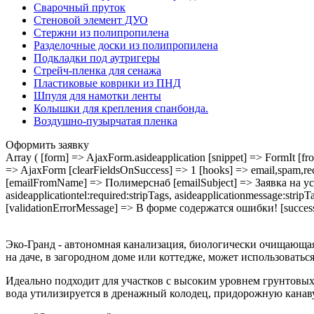
Сварочный пруток
Стеновой элемент ДУО
Стержни из полипропилена
Разделочные доски из полипропилена
Подкладки под аутригеры
Cтрейч-пленка для сенажа
Пластиковые коврики из ПНД
Шпуля для намотки ленты
Колышки для крепления спанбонда.
Воздушно-пузырчатая пленка
Оформить заявку
Array ( [form] => AjaxForm.asideapplication [snippet] => FormIt [fro
=> AjaxForm [clearFieldsOnSuccess] => 1 [hooks] => email,spam,r
[emailFromName] => Полимерснаб [emailSubject] => Заявка на услуг
asideapplicationtel:required:stripTags, asideapplicationmessage:str
[validationErrorMessage] => В форме содержатся ошибки! [succ
Эко-Гранд - автономная канализация, биологически очищающая 
на даче, в загородном доме или коттедже, может использоватьс
Идеально подходит для участков с высоким уровнем грунтовы
вода утилизируется в дренажный колодец, придорожную канаву