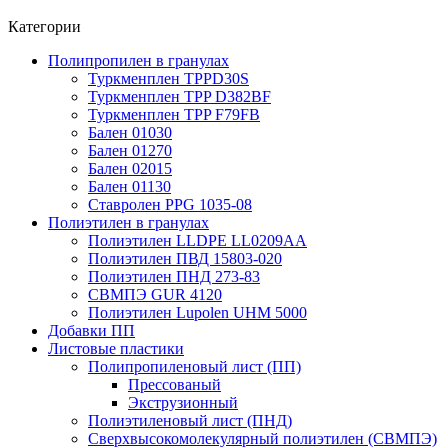
Категории
Полипропилен в гранулах
Туркменплен TPPD30S
Туркменплен TPP D382BF
Туркменплен TPP F79FB
Бален 01030
Бален 01270
Бален 02015
Бален 01130
Ставролен PPG 1035-08
Полиэтилен в гранулах
Полиэтилен LLDPE LL0209AA
Полиэтилен ПВД 15803-020
Полиэтилен ПНД 273-83
СВМПЭ GUR 4120
Полиэтилен Lupolen UHM 5000
Добавки ПП
Листовые пластики
Полипропиленовый лист (ПП)
Прессованый
Экструзионный
Полиэтиленовый лист (ПНД)
Сверхвысокомолекулярный полиэтилен (СВМПЭ)