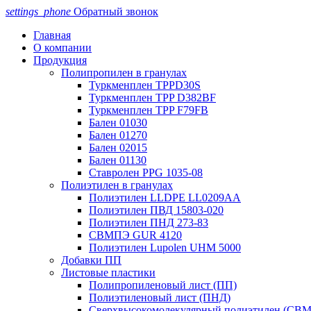
settings_phone
Обратный звонок
Главная
О компании
Продукция
Полипропилен в гранулах
Туркменплен TPPD30S
Туркменплен TPP D382BF
Туркменплен TPP F79FB
Бален 01030
Бален 01270
Бален 02015
Бален 01130
Ставролен PPG 1035-08
Полиэтилен в гранулах
Полиэтилен LLDPE LL0209AA
Полиэтилен ПВД 15803-020
Полиэтилен ПНД 273-83
СВМПЭ GUR 4120
Полиэтилен Lupolen UHM 5000
Добавки ПП
Листовые пластики
Полипропиленовый лист (ПП)
Полиэтиленовый лист (ПНД)
Сверхвысокомолекулярный полиэтилен (СВ