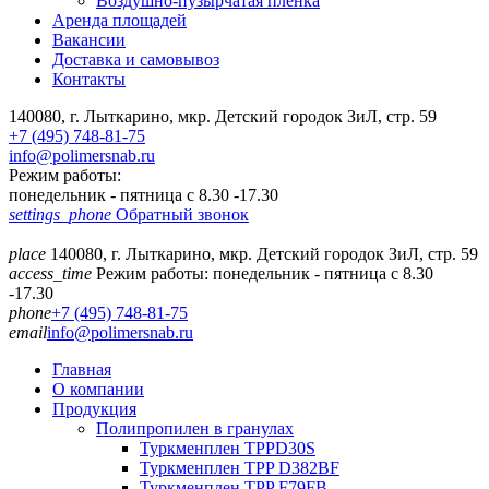
Воздушно-пузырчатая пленка
Аренда площадей
Вакансии
Доставка и самовывоз
Контакты
140080, г. Лыткарино, мкр. Детский городок ЗиЛ, стр. 59
+7 (495) 748-81-75
info@polimersnab.ru
Режим работы:
понедельник - пятница с 8.30 -17.30
settings_phone
Обратный звонок
place
140080, г. Лыткарино, мкр. Детский городок ЗиЛ, стр. 59
access_time
Режим работы: понедельник - пятница с 8.30
-17.30
phone
+7 (495) 748-81-75
email
info@polimersnab.ru
Главная
О компании
Продукция
Полипропилен в гранулах
Туркменплен TPPD30S
Туркменплен TPP D382BF
Туркменплен TPP F79FB