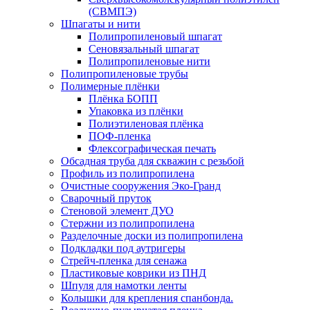
(СВМПЭ)
Шпагаты и нити
Полипропиленовый шпагат
Сеновязальный шпагат
Полипропиленовые нити
Полипропиленовые трубы
Полимерные плёнки
Плёнка БОПП
Упаковка из плёнки
Полиэтиленовая плёнка
ПОФ-пленка
Флексографическая печать
Обсадная труба для скважин с резьбой
Профиль из полипропилена
Очистные сооружения Эко-Гранд
Сварочный пруток
Стеновой элемент ДУО
Стержни из полипропилена
Разделочные доски из полипропилена
Подкладки под аутригеры
Cтрейч-пленка для сенажа
Пластиковые коврики из ПНД
Шпуля для намотки ленты
Колышки для крепления спанбонда.