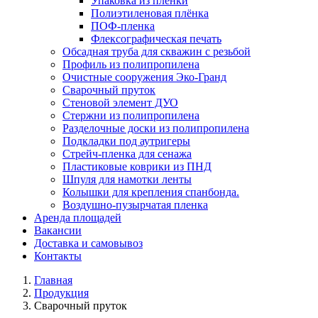
Упаковка из плёнки
Полиэтиленовая плёнка
ПОФ-пленка
Флексографическая печать
Обсадная труба для скважин с резьбой
Профиль из полипропилена
Очистные сооружения Эко-Гранд
Сварочный пруток
Стеновой элемент ДУО
Стержни из полипропилена
Разделочные доски из полипропилена
Подкладки под аутригеры
Cтрейч-пленка для сенажа
Пластиковые коврики из ПНД
Шпуля для намотки ленты
Колышки для крепления спанбонда.
Воздушно-пузырчатая пленка
Аренда площадей
Вакансии
Доставка и самовывоз
Контакты
Главная
Продукция
Сварочный пруток