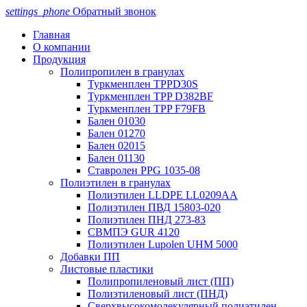
settings_phone
Обратный звонок
Главная
О компании
Продукция
Полипропилен в гранулах
Туркменплен TPPD30S
Туркменплен TPP D382BF
Туркменплен TPP F79FB
Бален 01030
Бален 01270
Бален 02015
Бален 01130
Ставролен PPG 1035-08
Полиэтилен в гранулах
Полиэтилен LLDPE LL0209AA
Полиэтилен ПВД 15803-020
Полиэтилен ПНД 273-83
СВМПЭ GUR 4120
Полиэтилен Lupolen UHM 5000
Добавки ПП
Листовые пластики
Полипропиленовый лист (ПП)
Полиэтиленовый лист (ПНД)
Сверхвысокомолекулярный полиэтилен