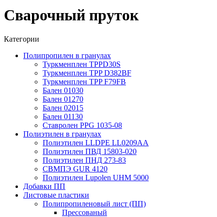
Сварочный пруток
Категории
Полипропилен в гранулах
Туркменплен TPPD30S
Туркменплен TPP D382BF
Туркменплен TPP F79FB
Бален 01030
Бален 01270
Бален 02015
Бален 01130
Ставролен PPG 1035-08
Полиэтилен в гранулах
Полиэтилен LLDPE LL0209AA
Полиэтилен ПВД 15803-020
Полиэтилен ПНД 273-83
СВМПЭ GUR 4120
Полиэтилен Lupolen UHM 5000
Добавки ПП
Листовые пластики
Полипропиленовый лист (ПП)
Прессованый