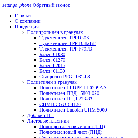
settings_phone
Обратный звонок
Главная
О компании
Продукция
Полипропилен в гранулах
Туркменплен TPPD30S
Туркменплен TPP D382BF
Туркменплен TPP F79FB
Бален 01030
Бален 01270
Бален 02015
Бален 01130
Ставролен PPG 1035-08
Полиэтилен в гранулах
Полиэтилен LLDPE LL0209AA
Полиэтилен ПВД 15803-020
Полиэтилен ПНД 273-83
СВМПЭ GUR 4120
Полиэтилен Lupolen UHM 5000
Добавки ПП
Листовые пластики
Полипропиленовый лист (ПП)
Полиэтиленовый лист (ПНД)
Сверхвысокомолекулярный полиэтилен