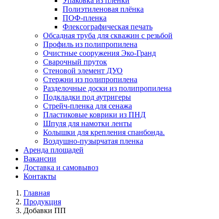
Упаковка из плёнки
Полиэтиленовая плёнка
ПОФ-пленка
Флексографическая печать
Обсадная труба для скважин с резьбой
Профиль из полипропилена
Очистные сооружения Эко-Гранд
Сварочный пруток
Стеновой элемент ДУО
Стержни из полипропилена
Разделочные доски из полипропилена
Подкладки под аутригеры
Cтрейч-пленка для сенажа
Пластиковые коврики из ПНД
Шпуля для намотки ленты
Колышки для крепления спанбонда.
Воздушно-пузырчатая пленка
Аренда площадей
Вакансии
Доставка и самовывоз
Контакты
Главная
Продукция
Добавки ПП