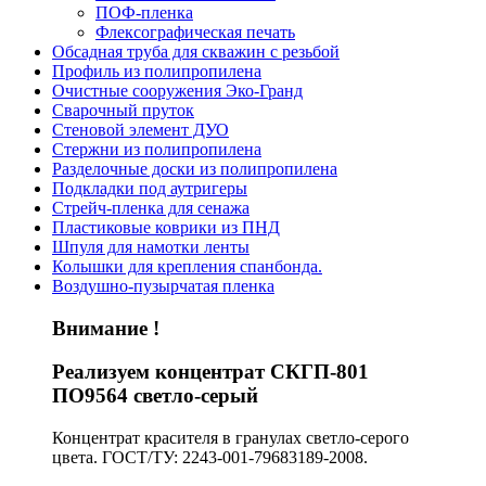
ПОФ-пленка
Флексографическая печать
Обсадная труба для скважин с резьбой
Профиль из полипропилена
Очистные сооружения Эко-Гранд
Сварочный пруток
Стеновой элемент ДУО
Стержни из полипропилена
Разделочные доски из полипропилена
Подкладки под аутригеры
Cтрейч-пленка для сенажа
Пластиковые коврики из ПНД
Шпуля для намотки ленты
Колышки для крепления спанбонда.
Воздушно-пузырчатая пленка
Внимание !
Реализуем концентрат СКГП-801
ПО9564 светло-серый
Концентрат красителя в гранулах светло-серого
цвета. ГОСТ/ТУ: 2243-001-79683189-2008.