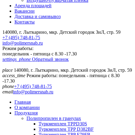
Воздушно-пузырчатая пленка
Аренда площадей
Вакансии
Доставка и самовывоз
Контакты
140080, г. Лыткарино, мкр. Детский городок ЗиЛ, стр. 59
+7 (495) 748-81-75
info@polimersnab.ru
Режим работы:
понедельник - пятница с 8.30 -17.30
settings_phone
Обратный звонок
place
140080, г. Лыткарино, мкр. Детский городок ЗиЛ, стр. 59
access_time
Режим работы: понедельник - пятница с 8.30
-17.30
phone
+7 (495) 748-81-75
email
info@polimersnab.ru
Главная
О компании
Продукция
Полипропилен в гранулах
Туркменплен TPPD30S
Туркменплен TPP D382BF
Туркменплен TPP F79FB