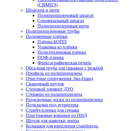
(СВМПЭ)
Шпагаты и нити
Полипропиленовый шпагат
Сеновязальный шпагат
Полипропиленовые нити
Полипропиленовые трубы
Полимерные плёнки
Плёнка БОПП
Упаковка из плёнки
Полиэтиленовая плёнка
ПОФ-пленка
Флексографическая печать
Обсадная труба для скважин с резьбой
Профиль из полипропилена
Очистные сооружения Эко-Гранд
Сварочный пруток
Стеновой элемент ДУО
Стержни из полипропилена
Разделочные доски из полипропилена
Подкладки под аутригеры
Cтрейч-пленка для сенажа
Пластиковые коврики из ПНД
Шпуля для намотки ленты
Колышки для крепления спанбонда.