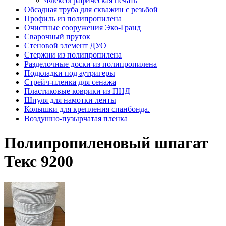
Флексографическая печать
Обсадная труба для скважин с резьбой
Профиль из полипропилена
Очистные сооружения Эко-Гранд
Сварочный пруток
Стеновой элемент ДУО
Стержни из полипропилена
Разделочные доски из полипропилена
Подкладки под аутригеры
Cтрейч-пленка для сенажа
Пластиковые коврики из ПНД
Шпуля для намотки ленты
Колышки для крепления спанбонда.
Воздушно-пузырчатая пленка
Полипропиленовый шпагат
Текс 9200