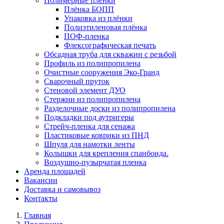
Полимерные плёнки
Плёнка БОПП
Упаковка из плёнки
Полиэтиленовая плёнка
ПОФ-пленка
Флексографическая печать
Обсадная труба для скважин с резьбой
Профиль из полипропилена
Очистные сооружения Эко-Гранд
Сварочный пруток
Стеновой элемент ДУО
Стержни из полипропилена
Разделочные доски из полипропилена
Подкладки под аутригеры
Cтрейч-пленка для сенажа
Пластиковые коврики из ПНД
Шпуля для намотки ленты
Колышки для крепления спанбонда.
Воздушно-пузырчатая пленка
Аренда площадей
Вакансии
Доставка и самовывоз
Контакты
Главная