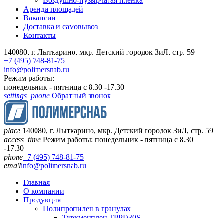
Воздушно-пузырчатая пленка
Аренда площадей
Вакансии
Доставка и самовывоз
Контакты
140080, г. Лыткарино, мкр. Детский городок ЗиЛ, стр. 59
+7 (495) 748-81-75
info@polimersnab.ru
Режим работы:
понедельник - пятница с 8.30 -17.30
settings_phone
Обратный звонок
place
140080, г. Лыткарино, мкр. Детский городок ЗиЛ, стр. 59
access_time
Режим работы: понедельник - пятница с 8.30
-17.30
phone
+7 (495) 748-81-75
email
info@polimersnab.ru
Главная
О компании
Продукция
Полипропилен в гранулах
Туркменплен TPPD30S