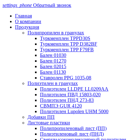
settings_phone
Обратный звонок
Главная
О компании
Продукция
Полипропилен в гранулах
Туркменплен TPPD30S
Туркменплен TPP D382BF
Туркменплен TPP F79FB
Бален 01030
Бален 01270
Бален 02015
Бален 01130
Ставролен PPG 1035-08
Полиэтилен в гранулах
Полиэтилен LLDPE LL0209AA
Полиэтилен ПВД 15803-020
Полиэтилен ПНД 273-83
СВМПЭ GUR 4120
Полиэтилен Lupolen UHM 5000
Добавки ПП
Листовые пластики
Полипропиленовый лист (ПП)
Полиэтиленовый лист (ПНД)
Сверхвысокомолекулярный полиэтилен