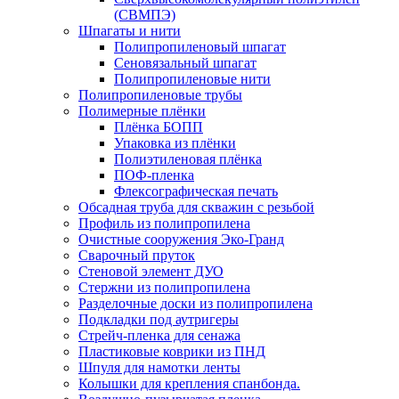
(СВМПЭ)
Шпагаты и нити
Полипропиленовый шпагат
Сеновязальный шпагат
Полипропиленовые нити
Полипропиленовые трубы
Полимерные плёнки
Плёнка БОПП
Упаковка из плёнки
Полиэтиленовая плёнка
ПОФ-пленка
Флексографическая печать
Обсадная труба для скважин с резьбой
Профиль из полипропилена
Очистные сооружения Эко-Гранд
Сварочный пруток
Стеновой элемент ДУО
Стержни из полипропилена
Разделочные доски из полипропилена
Подкладки под аутригеры
Cтрейч-пленка для сенажа
Пластиковые коврики из ПНД
Шпуля для намотки ленты
Колышки для крепления спанбонда.