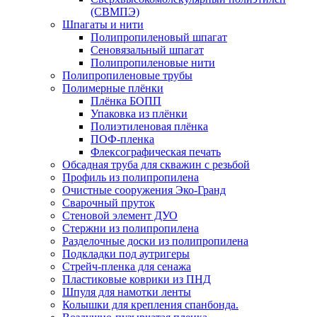
(СВМПЭ)
Шпагаты и нити
Полипропиленовый шпагат
Сеновязальный шпагат
Полипропиленовые нити
Полипропиленовые трубы
Полимерные плёнки
Плёнка БОПП
Упаковка из плёнки
Полиэтиленовая плёнка
ПОФ-пленка
Флексографическая печать
Обсадная труба для скважин с резьбой
Профиль из полипропилена
Очистные сооружения Эко-Гранд
Сварочный пруток
Стеновой элемент ДУО
Стержни из полипропилена
Разделочные доски из полипропилена
Подкладки под аутригеры
Cтрейч-пленка для сенажа
Пластиковые коврики из ПНД
Шпуля для намотки ленты
Колышки для крепления спанбонда.