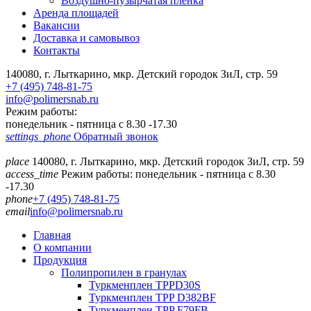
Воздушно-пузырчатая пленка
Аренда площадей
Вакансии
Доставка и самовывоз
Контакты
140080, г. Лыткарино, мкр. Детский городок ЗиЛ, стр. 59
+7 (495) 748-81-75
info@polimersnab.ru
Режим работы:
понедельник - пятница с 8.30 -17.30
settings_phone
Обратный звонок
place
140080, г. Лыткарино, мкр. Детский городок ЗиЛ, стр. 59
access_time
Режим работы: понедельник - пятница с 8.30
-17.30
phone
+7 (495) 748-81-75
email
info@polimersnab.ru
Главная
О компании
Продукция
Полипропилен в гранулах
Туркменплен TPPD30S
Туркменплен TPP D382BF
Туркменплен TPP F79FB