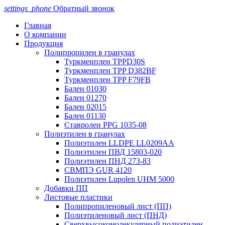
settings_phone
Обратный звонок
Главная
О компании
Продукция
Полипропилен в гранулах
Туркменплен TPPD30S
Туркменплен TPP D382BF
Туркменплен TPP F79FB
Бален 01030
Бален 01270
Бален 02015
Бален 01130
Ставролен PPG 1035-08
Полиэтилен в гранулах
Полиэтилен LLDPE LL0209AA
Полиэтилен ПВД 15803-020
Полиэтилен ПНД 273-83
СВМПЭ GUR 4120
Полиэтилен Lupolen UHM 5000
Добавки ПП
Листовые пластики
Полипропиленовый лист (ПП)
Полиэтиленовый лист (ПНД)
Сверхвысокомолекулярный полиэтилен