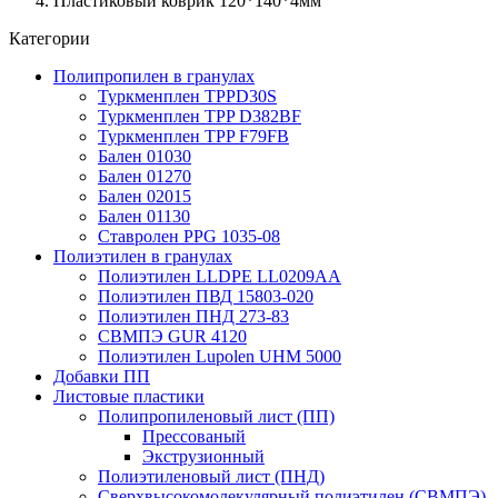
Пластиковый коврик 120*140*4мм
Категории
Полипропилен в гранулах
Туркменплен TPPD30S
Туркменплен TPP D382BF
Туркменплен TPP F79FB
Бален 01030
Бален 01270
Бален 02015
Бален 01130
Ставролен PPG 1035-08
Полиэтилен в гранулах
Полиэтилен LLDPE LL0209AA
Полиэтилен ПВД 15803-020
Полиэтилен ПНД 273-83
СВМПЭ GUR 4120
Полиэтилен Lupolen UHM 5000
Добавки ПП
Листовые пластики
Полипропиленовый лист (ПП)
Прессованый
Экструзионный
Полиэтиленовый лист (ПНД)
Сверхвысокомолекулярный полиэтилен (СВМПЭ)