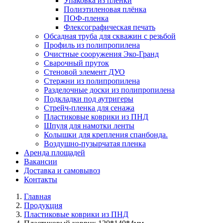
Упаковка из плёнки
Полиэтиленовая плёнка
ПОФ-пленка
Флексографическая печать
Обсадная труба для скважин с резьбой
Профиль из полипропилена
Очистные сооружения Эко-Гранд
Сварочный пруток
Стеновой элемент ДУО
Стержни из полипропилена
Разделочные доски из полипропилена
Подкладки под аутригеры
Cтрейч-пленка для сенажа
Пластиковые коврики из ПНД
Шпуля для намотки ленты
Колышки для крепления спанбонда.
Воздушно-пузырчатая пленка
Аренда площадей
Вакансии
Доставка и самовывоз
Контакты
Главная
Продукция
Пластиковые коврики из ПНД