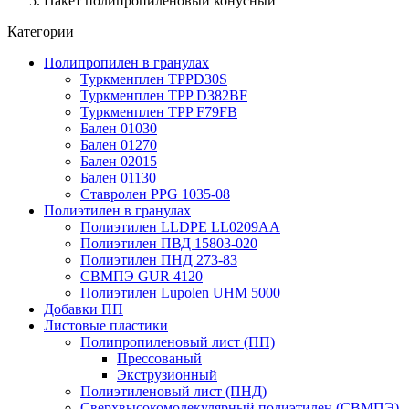
Пакет полипропиленовый конусный
Категории
Полипропилен в гранулах
Туркменплен TPPD30S
Туркменплен TPP D382BF
Туркменплен TPP F79FB
Бален 01030
Бален 01270
Бален 02015
Бален 01130
Ставролен PPG 1035-08
Полиэтилен в гранулах
Полиэтилен LLDPE LL0209AA
Полиэтилен ПВД 15803-020
Полиэтилен ПНД 273-83
СВМПЭ GUR 4120
Полиэтилен Lupolen UHM 5000
Добавки ПП
Листовые пластики
Полипропиленовый лист (ПП)
Прессованый
Экструзионный
Полиэтиленовый лист (ПНД)
Сверхвысокомолекулярный полиэтилен (СВМПЭ)