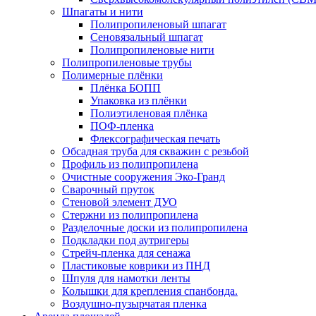
Шпагаты и нити
Полипропиленовый шпагат
Сеновязальный шпагат
Полипропиленовые нити
Полипропиленовые трубы
Полимерные плёнки
Плёнка БОПП
Упаковка из плёнки
Полиэтиленовая плёнка
ПОФ-пленка
Флексографическая печать
Обсадная труба для скважин с резьбой
Профиль из полипропилена
Очистные сооружения Эко-Гранд
Сварочный пруток
Стеновой элемент ДУО
Стержни из полипропилена
Разделочные доски из полипропилена
Подкладки под аутригеры
Cтрейч-пленка для сенажа
Пластиковые коврики из ПНД
Шпуля для намотки ленты
Колышки для крепления спанбонда.
Воздушно-пузырчатая пленка