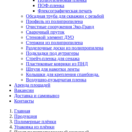
Полиэтиленовая плёнка
ПОФ-пленка
Флексографическая печать
Обсадная труба для скважин с резьбой
Профиль из полипропилена
Очистные сооружения Эко-Гранд
Сварочный пруток
Стеновой элемент ДУО
Стержни из полипропилена
Разделочные доски из полипропилена
Подкладки под аутригеры
Cтрейч-пленка для сенажа
Пластиковые коврики из ПНД
Шпуля для намотки ленты
Колышки для крепления спанбонда.
Воздушно-пузырчатая пленка
Аренда площадей
Вакансии
Доставка и самовывоз
Контакты
Главная
Продукция
Полимерные плёнки
Упаковка из плёнки