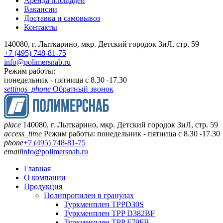
Аренда площадей
Вакансии
Доставка и самовывоз
Контакты
140080, г. Лыткарино, мкр. Детский городок ЗиЛ, стр. 59
+7 (495) 748-81-75
info@polimersnab.ru
Режим работы:
понедельник - пятница с 8.30 -17.30
settings_phone
Обратный звонок
place
140080, г. Лыткарино, мкр. Детский городок ЗиЛ, стр. 59
access_time
Режим работы: понедельник - пятница с 8.30 -17.30
phone
+7 (495) 748-81-75
email
info@polimersnab.ru
Главная
О компании
Продукция
Полипропилен в гранулах
Туркменплен TPPD30S
Туркменплен TPP D382BF
Туркменплен TPP F79FB