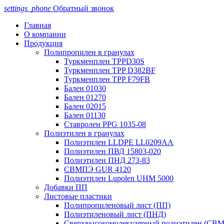
settings_phone
Обратный звонок
Главная
О компании
Продукция
Полипропилен в гранулах
Туркменплен TPPD30S
Туркменплен TPP D382BF
Туркменплен TPP F79FB
Бален 01030
Бален 01270
Бален 02015
Бален 01130
Ставролен PPG 1035-08
Полиэтилен в гранулах
Полиэтилен LLDPE LL0209AA
Полиэтилен ПВД 15803-020
Полиэтилен ПНД 273-83
СВМПЭ GUR 4120
Полиэтилен Lupolen UHM 5000
Добавки ПП
Листовые пластики
Полипропиленовый лист (ПП)
Полиэтиленовый лист (ПНД)
Сверхвысокомолекулярный полиэтилен (СВ